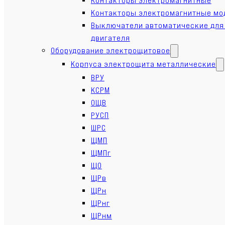
Контакторы электромагнитные мо
Выключатели автоматические для
двигателя
Оборудование электрощитовое
Корпуса электрощита металлические
ВРУ
КСРМ
ОЩВ
РУСП
ШРС
ЩМП
ЩМПг
ЩО
ЩРв
ЩРн
ЩРнг
ЩРнм