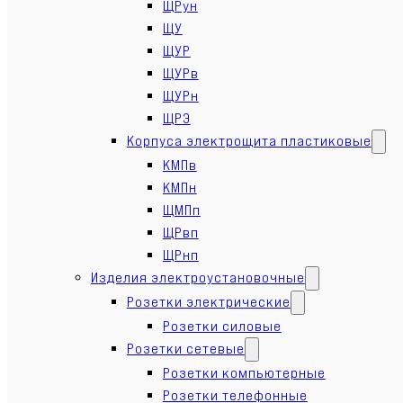
ЩРун
ЩУ
ЩУР
ЩУРв
ЩУРн
ЩРЭ
Корпуса электрощита пластиковые
КМПв
КМПн
ЩМПп
ЩРвп
ЩРнп
Изделия электроустановочные
Розетки электрические
Розетки силовые
Розетки сетевые
Розетки компьютерные
Розетки телефонные