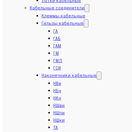
Лотки кабельные
Кабельные соединители
Клеммы кабельные
Гильзы кабельные
ГА
ГАБ
ГАМ
ГМ
ГМЛ
ГСИ
Наконечники кабельные
НВи
НБн
НКн
НШви
НШпи
НШки
ТА