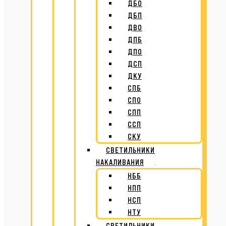
ДБО
ДБП
ДВО
ДПБ
ДПО
ДСП
ДКУ
СПБ
СПО
СПП
ССП
СКУ
СВЕТИЛЬНИКИ
НАКАЛИВАНИЯ
НББ
НПП
НСП
НТУ
СВЕТИЛЬНИКИ