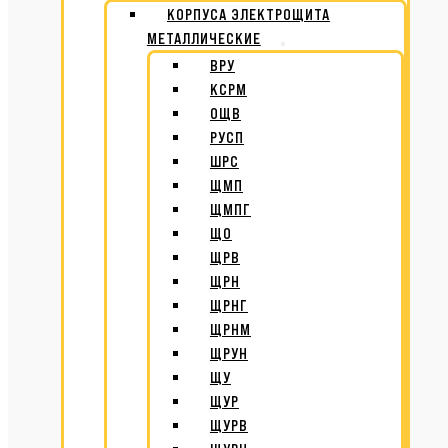
КОРПУСА ЭЛЕКТРОЩИТА
МЕТАЛЛИЧЕСКИЕ
ВРУ
КСРМ
ОЩВ
РУСП
ШРС
ЩМП
ЩМПГ
ЩО
ЩРВ
ЩРН
ЩРНГ
ЩРНМ
ЩРУН
ЩУ
ЩУР
ЩУРВ