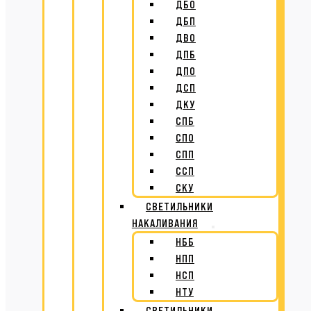
ДБО
ДБП
ДВО
ДПБ
ДПО
ДСП
ДКУ
СПБ
СПО
СПП
ССП
СКУ
СВЕТИЛЬНИКИ
НАКАЛИВАНИЯ
НББ
НПП
НСП
НТУ
СВЕТИЛЬНИКИ