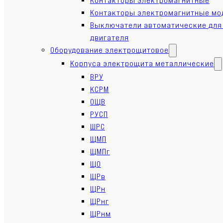
Контакторы электромагнитные мо
Выключатели автоматические для
двигателя
Оборудование электрощитовое
Корпуса электрощита металлические
ВРУ
КСРМ
ОЩВ
РУСП
ШРС
ЩМП
ЩМПг
ЩО
ЩРв
ЩРн
ЩРнг
ЩРнм