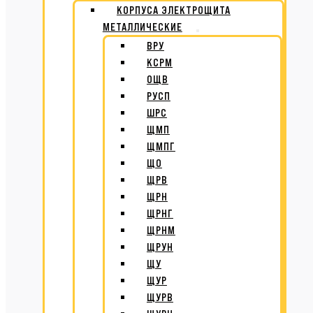
КОРПУСА ЭЛЕКТРОЩИТА
МЕТАЛЛИЧЕСКИЕ
ВРУ
КСРМ
ОЩВ
РУСП
ШРС
ЩМП
ЩМПГ
ЩО
ЩРВ
ЩРН
ЩРНГ
ЩРНМ
ЩРУН
ЩУ
ЩУР
ЩУРВ