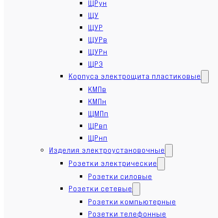
ЩРун
ЩУ
ЩУР
ЩУРв
ЩУРн
ЩРЭ
Корпуса электрощита пластиковые
КМПв
КМПн
ЩМПп
ЩРвп
ЩРнп
Изделия электроустановочные
Розетки электрические
Розетки силовые
Розетки сетевые
Розетки компьютерные
Розетки телефонные