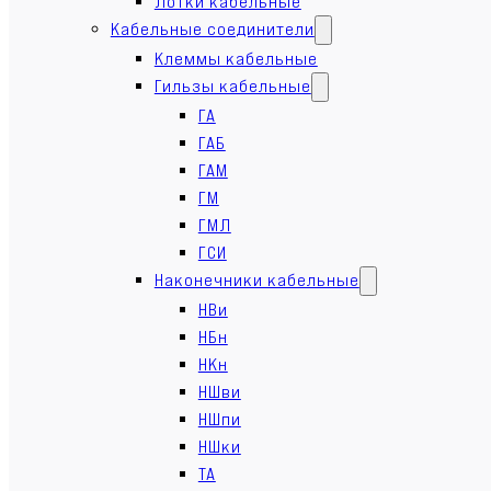
Лотки кабельные
Кабельные соединители
Клеммы кабельные
Гильзы кабельные
ГА
ГАБ
ГАМ
ГМ
ГМЛ
ГСИ
Наконечники кабельные
НВи
НБн
НКн
НШви
НШпи
НШки
ТА