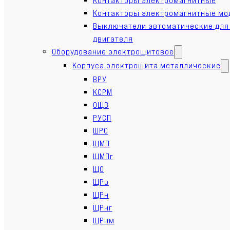
Контакторы электромагнитные мо
Выключатели автоматические для
двигателя
Оборудование электрощитовое
Корпуса электрощита металлические
ВРУ
КСРМ
ОЩВ
РУСП
ШРС
ЩМП
ЩМПг
ЩО
ЩРв
ЩРн
ЩРнг
ЩРнм