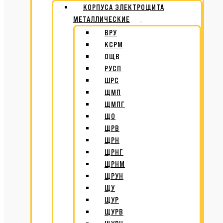
КОРПУСА ЭЛЕКТРОЩИТА
МЕТАЛЛИЧЕСКИЕ
ВРУ
КСРМ
ОЩВ
РУСП
ШРС
ЩМП
ЩМПГ
ЩО
ЩРВ
ЩРН
ЩРНГ
ЩРНМ
ЩРУН
ЩУ
ЩУР
ЩУРВ