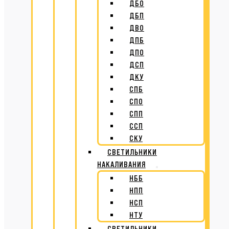
ДБО
ДБП
ДВО
ДПБ
ДПО
ДСП
ДКУ
СПБ
СПО
СПП
ССП
СКУ
СВЕТИЛЬНИКИ
НАКАЛИВАНИЯ
НББ
НПП
НСП
НТУ
СВЕТИЛЬНИКИ