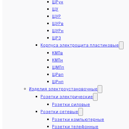
ЩРун
ЩУ
ЩУР
ЩУРв
ЩУРн
ЩРЭ
Корпуса электрощита пластиковые
КМПв
КМПн
ЩМПп
ЩРвп
ЩРнп
Изделия электроустановочные
Розетки электрические
Розетки силовые
Розетки сетевые
Розетки компьютерные
Розетки телефонные