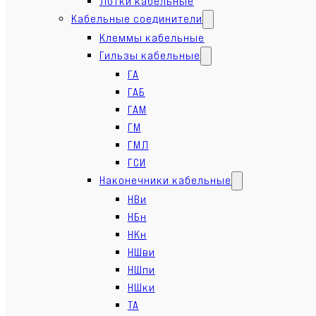
Лотки кабельные
Кабельные соединители
Клеммы кабельные
Гильзы кабельные
ГА
ГАБ
ГАМ
ГМ
ГМЛ
ГСИ
Наконечники кабельные
НВи
НБн
НКн
НШви
НШпи
НШки
ТА