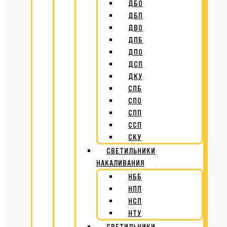
ДБО
ДБП
ДВО
ДПБ
ДПО
ДСП
ДКУ
СПБ
СПО
СПП
ССП
СКУ
СВЕТИЛЬНИКИ
НАКАЛИВАНИЯ
НББ
НПП
НСП
НТУ
СВЕТИЛЬНИКИ