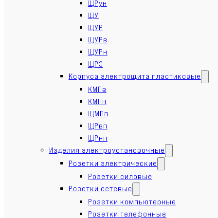
ЩРун
ЩУ
ЩУР
ЩУРв
ЩУРн
ЩРЭ
Корпуса электрощита пластиковые
КМПв
КМПн
ЩМПп
ЩРвп
ЩРнп
Изделия электроустановочные
Розетки электрические
Розетки силовые
Розетки сетевые
Розетки компьютерные
Розетки телефонные