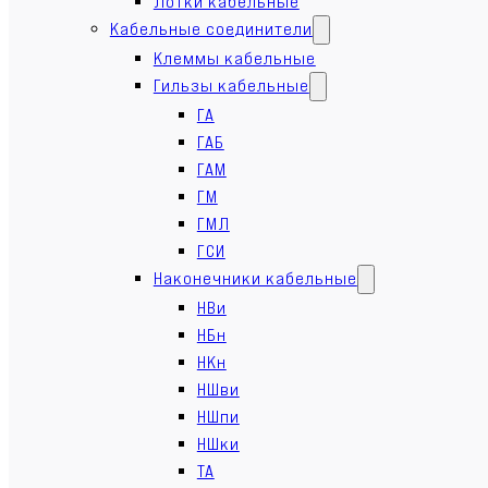
Лотки кабельные
Кабельные соединители
Клеммы кабельные
Гильзы кабельные
ГА
ГАБ
ГАМ
ГМ
ГМЛ
ГСИ
Наконечники кабельные
НВи
НБн
НКн
НШви
НШпи
НШки
ТА