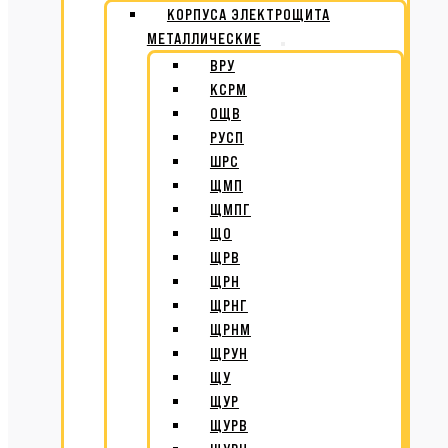
КОРПУСА ЭЛЕКТРОЩИТА
МЕТАЛЛИЧЕСКИЕ
ВРУ
КСРМ
ОЩВ
РУСП
ШРС
ЩМП
ЩМПГ
ЩО
ЩРВ
ЩРН
ЩРНГ
ЩРНМ
ЩРУН
ЩУ
ЩУР
ЩУРВ