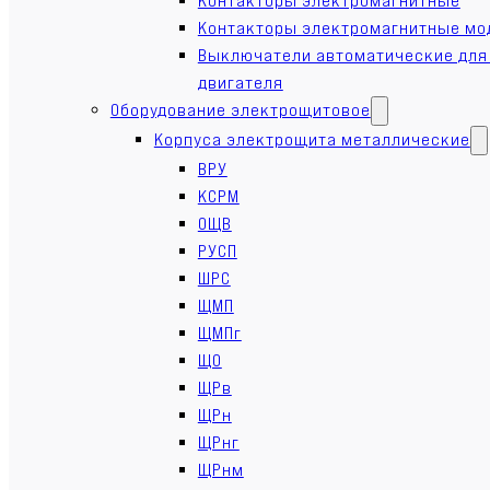
Контакторы электромагнитные мо
Выключатели автоматические для
двигателя
Оборудование электрощитовое
Корпуса электрощита металлические
ВРУ
КСРМ
ОЩВ
РУСП
ШРС
ЩМП
ЩМПг
ЩО
ЩРв
ЩРн
ЩРнг
ЩРнм