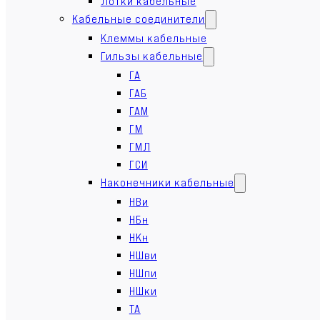
Лотки кабельные
Кабельные соединители
Клеммы кабельные
Гильзы кабельные
ГА
ГАБ
ГАМ
ГМ
ГМЛ
ГСИ
Наконечники кабельные
НВи
НБн
НКн
НШви
НШпи
НШки
ТА