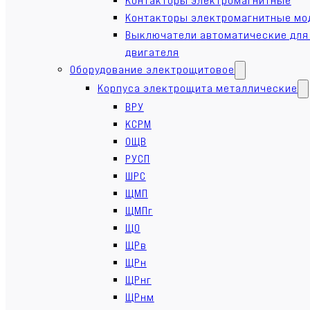
Контакторы электромагнитные мо
Выключатели автоматические для
двигателя
Оборудование электрощитовое
Корпуса электрощита металлические
ВРУ
КСРМ
ОЩВ
РУСП
ШРС
ЩМП
ЩМПг
ЩО
ЩРв
ЩРн
ЩРнг
ЩРнм