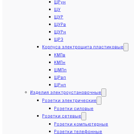
ЩРун
ЩУ
ЩУР
ЩУРв
ЩУРн
ЩРЭ
Корпуса электрощита пластиковые
КМПв
КМПн
ЩМПп
ЩРвп
ЩРнп
Изделия электроустановочные
Розетки электрические
Розетки силовые
Розетки сетевые
Розетки компьютерные
Розетки телефонные