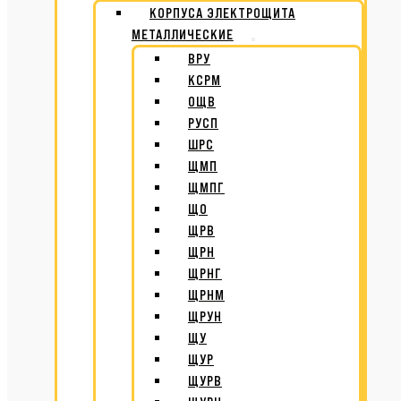
КОРПУСА ЭЛЕКТРОЩИТА
МЕТАЛЛИЧЕСКИЕ
ВРУ
КСРМ
ОЩВ
РУСП
ШРС
ЩМП
ЩМПГ
ЩО
ЩРВ
ЩРН
ЩРНГ
ЩРНМ
ЩРУН
ЩУ
ЩУР
ЩУРВ