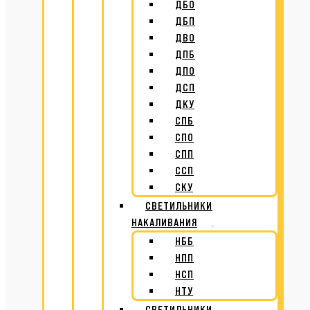
ДБО
ДБП
ДВО
ДПБ
ДПО
ДСП
ДКУ
СПБ
СПО
СПП
ССП
СКУ
СВЕТИЛЬНИКИ
НАКАЛИВАНИЯ
НББ
НПП
НСП
НТУ
СВЕТИЛЬНИКИ