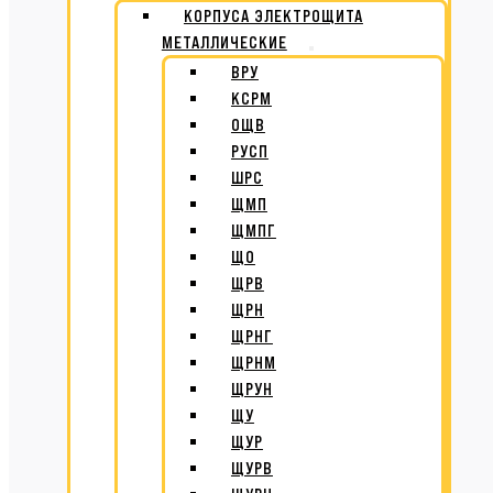
КОРПУСА ЭЛЕКТРОЩИТА
МЕТАЛЛИЧЕСКИЕ
ВРУ
КСРМ
ОЩВ
РУСП
ШРС
ЩМП
ЩМПГ
ЩО
ЩРВ
ЩРН
ЩРНГ
ЩРНМ
ЩРУН
ЩУ
ЩУР
ЩУРВ