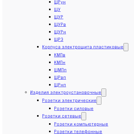
ЩРун
ЩУ
ЩУР
ЩУРв
ЩУРн
ЩРЭ
Корпуса электрощита пластиковые
КМПв
КМПн
ЩМПп
ЩРвп
ЩРнп
Изделия электроустановочные
Розетки электрические
Розетки силовые
Розетки сетевые
Розетки компьютерные
Розетки телефонные