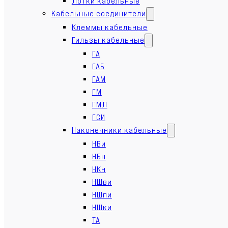
Лотки кабельные
Кабельные соединители
Клеммы кабельные
Гильзы кабельные
ГА
ГАБ
ГАМ
ГМ
ГМЛ
ГСИ
Наконечники кабельные
НВи
НБн
НКн
НШви
НШпи
НШки
ТА