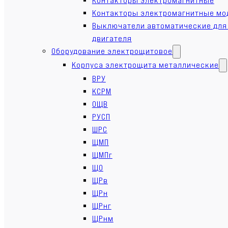
Контакторы электромагнитные мо
Выключатели автоматические для
двигателя
Оборудование электрощитовое
Корпуса электрощита металлические
ВРУ
КСРМ
ОЩВ
РУСП
ШРС
ЩМП
ЩМПг
ЩО
ЩРв
ЩРн
ЩРнг
ЩРнм