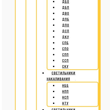
ДБО
ДБП
ДВО
ДПБ
ДПО
ДСП
ДКУ
СПБ
СПО
СПП
ССП
СКУ
СВЕТИЛЬНИКИ
НАКАЛИВАНИЯ
НББ
НПП
НСП
НТУ
СВЕТИЛЬНИКИ