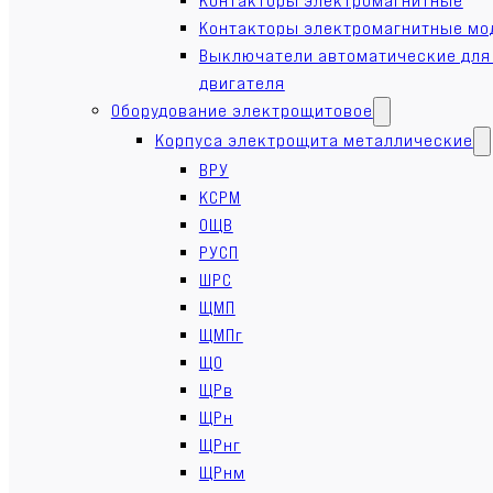
Контакторы электромагнитные мо
Выключатели автоматические для
двигателя
Оборудование электрощитовое
Корпуса электрощита металлические
ВРУ
КСРМ
ОЩВ
РУСП
ШРС
ЩМП
ЩМПг
ЩО
ЩРв
ЩРн
ЩРнг
ЩРнм