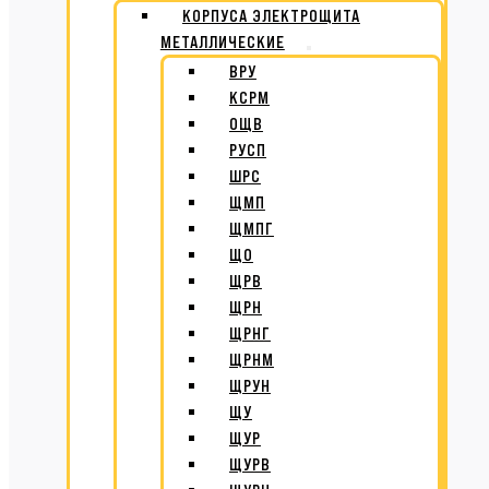
КОРПУСА ЭЛЕКТРОЩИТА
МЕТАЛЛИЧЕСКИЕ
ВРУ
КСРМ
ОЩВ
РУСП
ШРС
ЩМП
ЩМПГ
ЩО
ЩРВ
ЩРН
ЩРНГ
ЩРНМ
ЩРУН
ЩУ
ЩУР
ЩУРВ