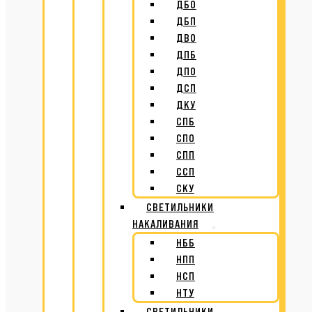
ДБО
ДБП
ДВО
ДПБ
ДПО
ДСП
ДКУ
СПБ
СПО
СПП
ССП
СКУ
СВЕТИЛЬНИКИ
НАКАЛИВАНИЯ
НББ
НПП
НСП
НТУ
СВЕТИЛЬНИКИ