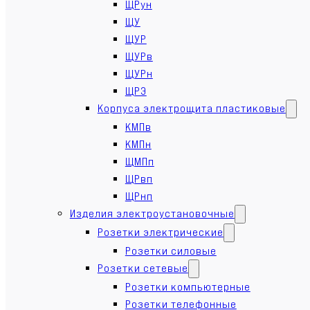
ЩРун
ЩУ
ЩУР
ЩУРв
ЩУРн
ЩРЭ
Корпуса электрощита пластиковые
КМПв
КМПн
ЩМПп
ЩРвп
ЩРнп
Изделия электроустановочные
Розетки электрические
Розетки силовые
Розетки сетевые
Розетки компьютерные
Розетки телефонные